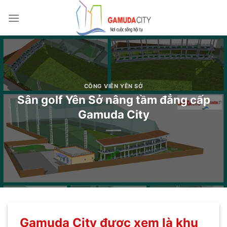
Bỏ
qua
nội
dung
CÔNG VIÊN YÊN SỞ
Sân golf Yên Sở nâng tầm đẳng cấp
Gamuda City
Gamuda City được xem là khu