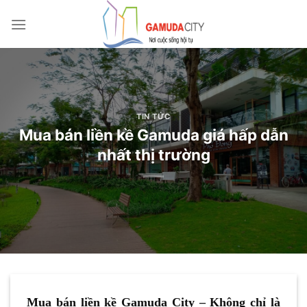
Bỏ
qua
nội
dung
TIN TỨC
Mua bán liền kề Gamuda giá hấp dẫn
nhất thị trường
Mua bán liền kề Gamuda City – Không chỉ là