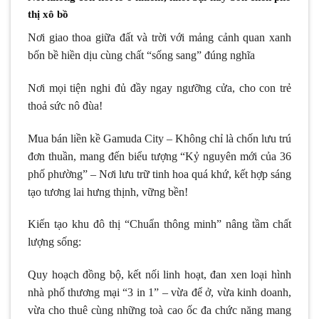
thị xô bồ
Nơi giao thoa giữa đất và trời với mảng cảnh quan xanh
bốn bề hiền dịu cùng chất “sống sang” đúng nghĩa
Nơi mọi tiện nghi đủ đầy ngay ngưỡng cửa, cho con trẻ
thoả sức nô đùa!
Mua bán liền kề Gamuda City – Không chỉ là chốn lưu trú
đơn thuần, mang đến biểu tượng “Kỷ nguyên mới của 36
phố phường” – Nơi lưu trữ tinh hoa quá khứ, kết hợp sáng
tạo tương lai hưng thịnh, vững bền!
Kiến tạo khu đô thị “Chuẩn thông minh” nâng tầm chất
lượng sống:
Quy hoạch đồng bộ, kết nối linh hoạt, đan xen loại hình
nhà phố thương mại “3 in 1” – vừa để ở, vừa kinh doanh,
vừa cho thuê cùng những toà cao ốc đa chức năng mang