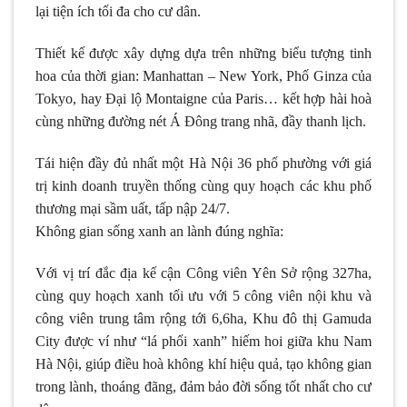
lại tiện ích tối đa cho cư dân.
Thiết kế được xây dựng dựa trên những biểu tượng tinh
hoa của thời gian: Manhattan – New York, Phố Ginza của
Tokyo, hay Đại lộ Montaigne của Paris… kết hợp hài hoà
cùng những đường nét Á Đông trang nhã, đầy thanh lịch.
Tái hiện đầy đủ nhất một Hà Nội 36 phố phường với giá
trị kinh doanh truyền thống cùng quy hoạch các khu phố
thương mại sầm uất, tấp nập 24/7.
Không gian sống xanh an lành đúng nghĩa:
Với vị trí đắc địa kế cận Công viên Yên Sở rộng 327ha,
cùng quy hoạch xanh tối ưu với 5 công viên nội khu và
công viên trung tâm rộng tới 6,6ha, Khu đô thị Gamuda
City được ví như “lá phổi xanh” hiếm hoi giữa khu Nam
Hà Nội, giúp điều hoà không khí hiệu quả, tạo không gian
trong lành, thoáng đãng, đảm bảo đời sống tốt nhất cho cư