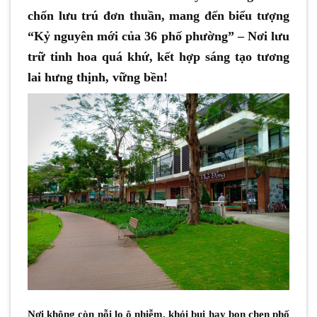
chốn lưu trú đơn thuần, mang đến biểu tượng
“Kỷ nguyên mới của 36 phố phường” – Nơi lưu
trữ tinh hoa quá khứ, kết hợp sáng tạo tương
lai hưng thịnh, vững bền!
Nơi không còn nỗi lo ô nhiễm, khói bụi hay bon chen phố