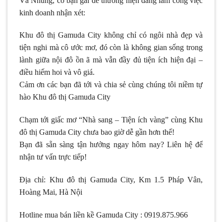
Và Nhung, cô bạn gái dễ thương hiện đang làm công việc
kinh doanh nhận xét:
Khu đô thị Gamuda City không chỉ có ngôi nhà đẹp và
tiện nghi mà cô ước mơ, đó còn là không gian sống trong
lành giữa nội đô ồn ã mà vẫn đầy đủ tiện ích hiện đại –
điều hiếm hoi và vô giá.
Cảm ơn các bạn đã tới và chia sẻ cùng chúng tôi niềm tự
hào Khu đô thị Gamuda City
Chạm tới giấc mơ “Nhà sang – Tiện ích vàng” cùng Khu
đô thị Gamuda City chưa bao giờ dễ gần hơn thế!
Bạn đã sẵn sàng tận hưởng ngay hôm nay? Liên hệ để
nhận tư vấn trực tiếp!
Địa chỉ: Khu đô thị Gamuda City, Km 1.5 Pháp Vân,
Hoàng Mai, Hà Nội
Hotline mua bán liền kề Gamuda City : 0919.875.966