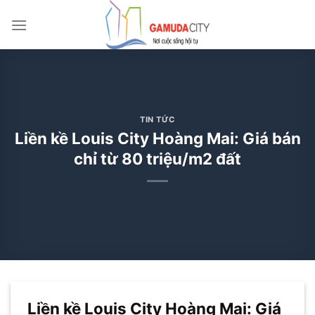
Bỏ
qua
nội
dung
TIN TỨC
Liền kề Louis City Hoàng Mai: Giá bán
chỉ từ 80 triệu/m2 đất
Liền kề Louis City Hoàng Mai: Giá