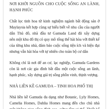
NƠI KHỞI NGUỒN CHO CUỘC SỐNG AN LÀNH,
HẠNH PHÚC
Chắt lọc tinh hoa từ kinh nghiệm ngành bất động sản ở
Maylaysia kết hợp cùng sự hiểu biết về nhu cầu của người
dân Thủ đô, nhà đầu tư Gamuda Land đã xây dựng
nên một khu đô thị có quy mô tổng thể hài hòa với thiết kế
của từng khu nhà, đảm bảo cuộc sống tiện ích và hiện đại
nhưng vẫn hài hòa với tự nhiên cho toàn bộ cư dân
Không chỉ là nơi để an cư, lạc nghiệp, Gamuda Gardens
còn là nơi các gia đình bắt đầu một cuộc sống an lành,
hạnh phúc, xây dựng giá trị sống phồn vinh, thịnh vượng.
NHÀ LIỀN KỀ GAMUDA – TINH HOA PHỐ THỊ
Nhà liền kề Gamuda đa dạng như Botanic, Lyly Homes,
Camelia Homes, Dahlia Homes mang đến cho chủ nhà