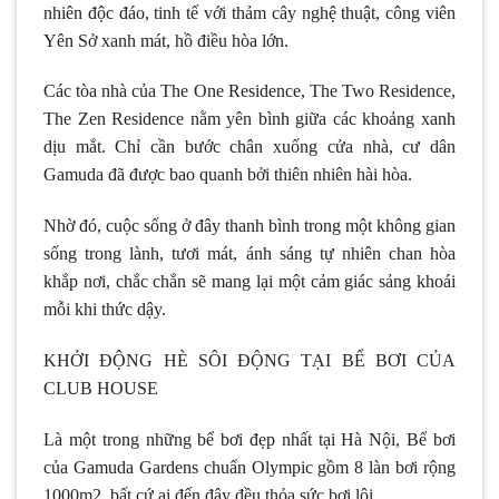
nhiên độc đáo, tinh tế với thảm cây nghệ thuật, công viên
Yên Sở xanh mát, hồ điều hòa lớn.
Các tòa nhà của The One Residence, The Two Residence,
The Zen Residence nằm yên bình giữa các khoảng xanh
dịu mắt. Chỉ cần bước chân xuống cửa nhà, cư dân
Gamuda đã được bao quanh bởi thiên nhiên hài hòa.
Nhờ đó, cuộc sống ở đây thanh bình trong một không gian
sống trong lành, tươi mát, ánh sáng tự nhiên chan hòa
khắp nơi, chắc chắn sẽ mang lại một cảm giác sảng khoái
mỗi khi thức dậy.
KHỞI ĐỘNG HÈ SÔI ĐỘNG TẠI BỂ BƠI CỦA
CLUB HOUSE
Là một trong những bể bơi đẹp nhất tại Hà Nội, Bể bơi
của Gamuda Gardens chuẩn Olympic gồm 8 làn bơi rộng
1000m2, bất cứ ai đến đây đều thỏa sức bơi lội.