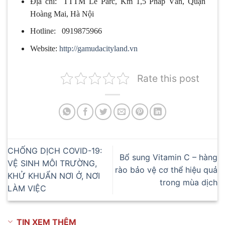
Địa chỉ: TTTM Le Parc, Km 1,5 Pháp Vân, Quận
Hoàng Mai, Hà Nội
Hotline: 0919875966
Website:
http://gamudacityland.vn
Rate this post
CHỐNG DỊCH COVID-19:
Bổ sung Vitamin C – hàng
VỆ SINH MÔI TRƯỜNG,
rào bảo vệ cơ thể hiệu quả
KHỬ KHUẨN NƠI Ở, NƠI
trong mùa dịch
LÀM VIỆC
TIN XEM THÊM