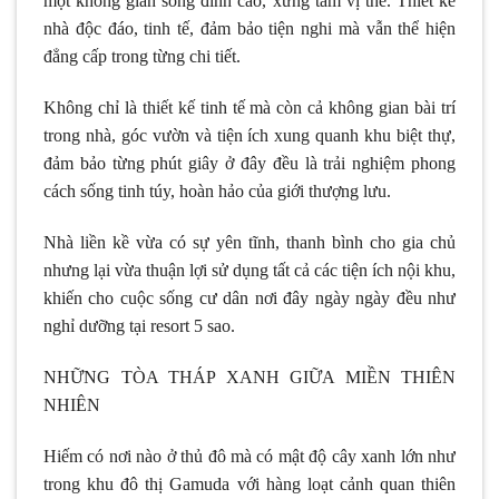
một không gian sống đỉnh cao, xứng tầm vị thế. Thiết kế
nhà độc đáo, tinh tế, đảm bảo tiện nghi mà vẫn thể hiện
đẳng cấp trong từng chi tiết.
Không chỉ là thiết kế tinh tế mà còn cả không gian bài trí
trong nhà, góc vườn và tiện ích xung quanh khu biệt thự,
đảm bảo từng phút giây ở đây đều là trải nghiệm phong
cách sống tinh túy, hoàn hảo của giới thượng lưu.
Nhà liền kề vừa có sự yên tĩnh, thanh bình cho gia chủ
nhưng lại vừa thuận lợi sử dụng tất cả các tiện ích nội khu,
khiến cho cuộc sống cư dân nơi đây ngày ngày đều như
nghỉ dưỡng tại resort 5 sao.
NHỮNG TÒA THÁP XANH GIỮA MIỀN THIÊN
NHIÊN
Hiếm có nơi nào ở thủ đô mà có mật độ cây xanh lớn như
trong khu đô thị Gamuda với hàng loạt cảnh quan thiên