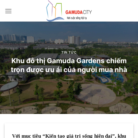
Bỏ
qua
nội
dung
TIN TỨC
Khu đô thị Gamuda Gardens chiếm
trọn được ưu ái của người mua nhà
Với mục tiêu “Kiến tạo giá trị sống hiện đại”, khu