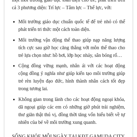
cả 3 phương diện: Trí lực – Tâm lực – Thể lực, với:
Môi trường giáo dục chuẩn quốc tế để trẻ nhỏ có thể
phát triển tri thức một cách toàn diện.
Môi trường vận động thể thao giúp nạp năng lượng
tích cực sau giờ học căng thẳng với môn thể thao cho
trẻ lựa chọn như: hồ bơi, lớp học nhảy, sân bóng rổ…
Cộng đồng vững mạnh, nhân ái với các hoạt động
cộng đồng ý nghĩa như giúp kiến tạo môi trường giúp
trẻ rèn luyện đạo đức, hình thành nhân cách tốt đẹp
trong tương lai.
Không gian trong lành cho các hoạt động ngoại khóa,
dã ngoại giúp các em có những giờ phút trải nghiệm,
thư giãn thật thú vị, đồng thời tăng vốn hiểu biết về tự
nhiên của bé về môi trường xung quanh.
SỐNG KHỎE MỖI NGÀY TẠI KĐT GAMUDA CITY