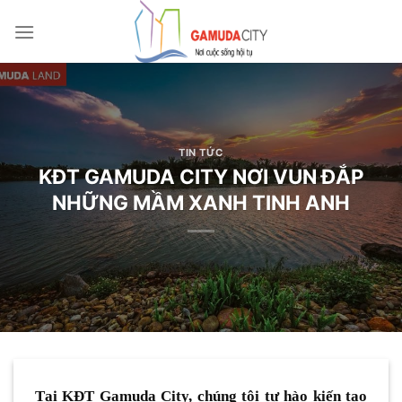
Bỏ
qua
nội
dung
TIN TỨC
KĐT GAMUDA CITY NƠI VUN ĐẮP
NHỮNG MẦM XANH TINH ANH
Tại KĐT Gamuda City, chúng tôi tự hào kiến tạo