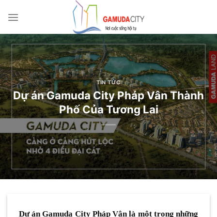
Bỏ
qua
nội
dung
TIN TỨC
Dự án Gamuda City Pháp Vân Thành
Phố Của Tương Lai
Dự án Gamuda City Pháp Vân là một trong những