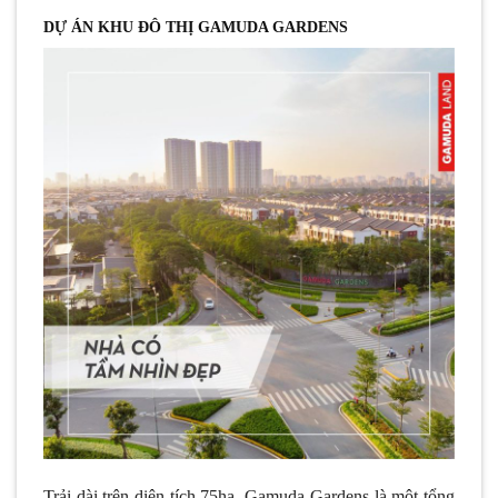
DỰ ÁN KHU ĐÔ THỊ GAMUDA GARDENS
Trải dài trên diện tích 75ha, Gamuda Gardens là một tổng