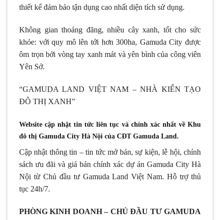
thiết kế đảm bảo tận dụng cao nhất diện tích sử dụng.
Không gian thoáng đãng, nhiều cây xanh, tốt cho sức
khỏe: với quy mô lên tới hơn 300ha, Gamuda City được
ôm trọn bởi vòng tay xanh mát và yên bình của công viên
Yên Sở.
“GAMUDA LAND VIỆT NAM – NHÀ KIẾN TẠO
ĐÔ THỊ XANH”
Website cập nhật tin tức liên tục và chính xác nhất về Khu
đô thị Gamuda City Hà Nội của CĐT Gamuda Land.
Cập nhật thông tin – tin tức mở bán, sự kiện, lễ hội, chính
sách ưu đãi và giá bán chính xác dự án Gamuda City Hà
Nội từ Chủ đầu tư Gamuda Land Việt Nam. Hỗ trợ thủ
tục 24h/7.
PHÒNG KINH DOANH – CHỦ ĐẦU TƯ GAMUDA