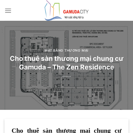
Bỏ
qua
nội
dung
MẶT BẰNG THƯƠNG MẠI
Cho thuê sàn thương mại chung cư
Gamuda – The Zen Residence
Cho thuê sàn thương mại chung cư