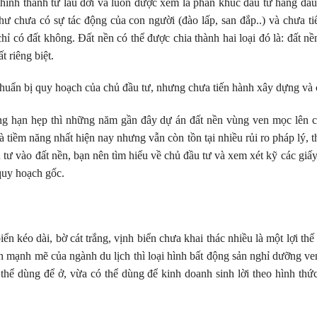
 hình thành từ lâu đời và luôn được xem là phân khúc đầu tư hàng đầu
như chưa có sự tác động của con người (đào lấp, san đắp..) và chưa 
chỉ có đất không. Đất nền có thể được chia thành hai loại đó là: đất nề
 riêng biệt.
chuẩn bị quy hoạch của chủ đầu tư, nhưng chưa tiến hành xây dựng và 
ng hạn hẹp thì những năm gần đây dự án đất nền vùng ven mọc lên cà
à tiềm năng nhất hiện nay nhưng vẫn còn tồn tại nhiều rủi ro pháp lý, t
 tư vào đất nền, bạn nên tìm hiểu về chủ đầu tư và xem xét kỹ các giấy 
quy hoạch gốc.
n kéo dài, bờ cát trắng, vịnh biển chưa khai thác nhiều là một lợi thế
n mạnh mẽ của ngành du lịch thì loại hình bất động sản nghỉ dưỡng ven
thể dùng để ở, vừa có thể dùng để kinh doanh sinh lời theo hình thứ