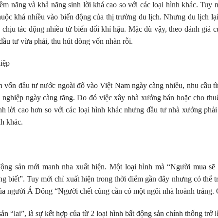
iềm năng và khả năng sinh lời khá cao so với các loại hình khác. Tuy nh
uộc khá nhiều vào biến động của thị trường du lịch. Nhưng du lịch lại
chịu tác động nhiều từ biến đổi khí hậu. Mặc dù vậy, theo đánh giá c
 đầu tư vừa phải, thu hút dòng vốn nhàn rỗi.
iệp
ồn vốn đầu tư nước ngoài đổ vào Việt Nam ngày càng nhiều, nhu cầu t
 nghiệp ngày càng tăng. Do đó việc xây nhà xưởng bán hoặc cho thuế
nh lời cao hơn so với các loại hình khác nhưng đầu tư nhà xưởng phải
nh khác.
t động sản mới manh nha xuất hiện. Một loại hình mà “Người mua s
 biết”. Tuy mới chỉ xuất hiện trong thời điểm gần đây nhưng có thể tro
của người Á Đông “Người chết cũng cần có một ngôi nhà hoành tráng. C
n “lai”, là sự kết hợp của từ 2 loại hình bất động sản chính thống trở l