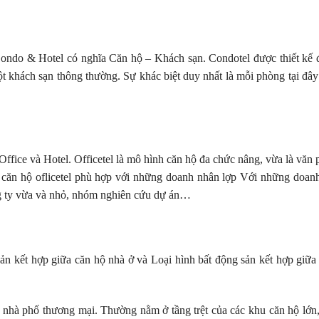
a Condo & Hotel có nghĩa Căn hộ – Khách sạn. Condotel được thiết kế
t khách sạn thông thường. Sự khác biệt duy nhất là mỗi phòng tại đâ
 Office và Hotel. Officetel là mô hình căn hộ đa chức nâng, vừa là văn 
h căn hộ oflicetel phù hợp với những doanh nhân lợp Với những doan
ng ty vừa và nhỏ, nhóm nghiên cứu dự án…
sản kết hợp giữa căn hộ nhà ở và Loại hình bất động sản kết hợp giữ
 nhà phố thương mại. Thường nằm ở tầng trệt của các khu căn hộ lớn