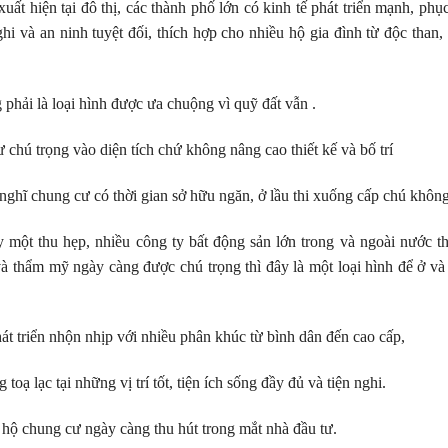
uất hiện tại đô thị, các thành phố lớn có kinh tế phát triển mạnh, ph
i và an ninh tuyệt đối, thích hợp cho nhiều hộ gia đình từ độc than,
hải là loại hình được ưa chuộng vì quỹ đất vẫn .
 chú trọng vào diện tích chứ không nâng cao thiết kế và bố trí
hĩ chung cư có thời gian sở hữu ngăn, ở lầu thi xuống cấp chú không m
 một thu hẹp, nhiều công ty bất động sản lớn trong và ngoài nước th
và thẩm mỹ ngày càng được chú trọng thì đây là một loại hình để ở và
át triển nhộn nhịp với nhiều phân khúc từ bình dân đến cao cấp,
oạ lạc tại những vị trí tốt, tiện ích sống đầy đủ và tiện nghi.
n hộ chung cư ngày càng thu hút trong mắt nhà đầu tư.