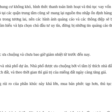
ung cư không khó, hình thức thanh toán linh hoạt và thủ tục vay vố
hộ tại các quận trung tâm cũng sẽ mang lại nguồn thu nhập ổn định hàng 
 trong tương lai, nên các hình ảnh quảng cáo và các thông điệp sẽ bị 
m hiểu và lựa chọn chủ đầu tư uy tín, đừng bị những tin quảng cáo th
c ưa chuộng và chưa bao giờ giảm nhiệt từ trước đến nay.
à nhà phố dự án. Nhà phố được ưa chuộng bởi vì tâm lý thích nhà đất 
h đất, và theo thời gian thì giá trị của miếng đất ngày càng tăng giá.
 rủi ro của phân khúc này khá lớn, mua bán phức tạp hơn, thủ tục