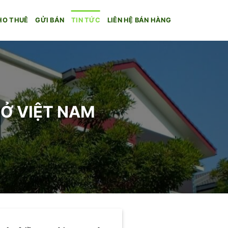
HO THUÊ
GỬI BÁN
TIN TỨC
LIÊN HỆ BÁN HÀNG
 Ở VIỆT NAM