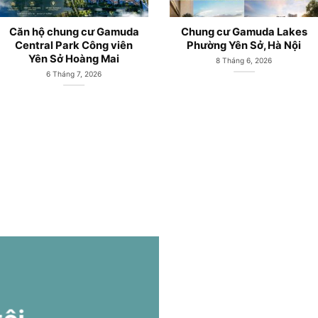
Nội và
Căn hộ chung cư Gamuda
LePARC Gamud
ên Sở
City Yên Sở mở bán từ
Sở mở bán từ
CĐT Gamuda Land
Gamuda
6
19 Tháng 5, 2026
19 Tháng 