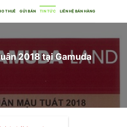
HO THUÊ
GỬI BÁN
TIN TỨC
LIÊN HỆ BÁN HÀNG
uân 2018 tại Gamuda