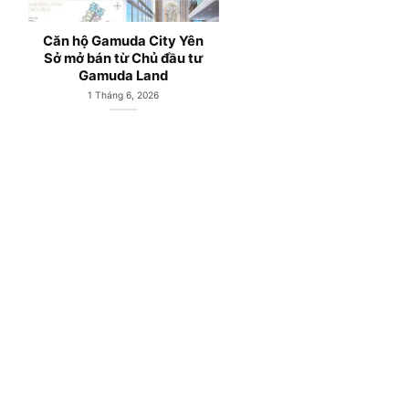
a City Yên
Gamuda Central Park;
Căn hộ
 Chủ đầu tư
Căn hộ chung cư Gamuda
Gamuda
 Land
Land Yên Sở Hà Nội
Hoàng
5, 2026
3 Tháng 5, 2026
1 T