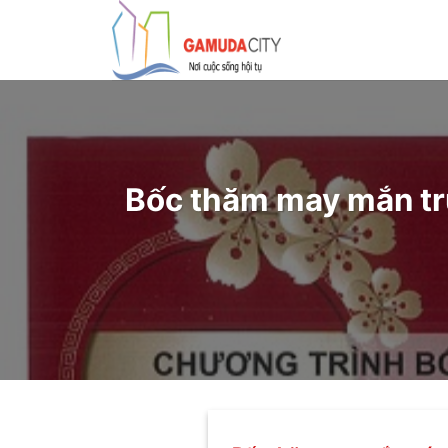
Bỏ
qua
nội
dung
Bốc thăm may mắn t