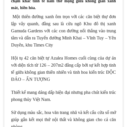
chạm khắc tinh tế nằm thơ mộng giữa không gian xanh
mát, hiền hòa.
Một thiên đường xanh ôm trọn với các căn biệt thự đơn
lập vây quanh, đằng sau là cửa ngõ Khu đô thị xanh
Gamuda Gardens với các con đường nối thẳng vào trung
tâm và dẫn ra Tuyến đường Minh Khai – Vĩnh Tuy – Yên
Duyên, khu Times City
Hội tụ 42 căn biệt tự Azalea Homes cuối cùng của dự án
với diện tích từ 126 – 207m2 đẳng cấp bởi sự kết hợp tinh
tế giữa không gian thiên nhiên và tinh hoa kiến trúc ĐỘC
ĐÁO – ẤN TƯỢNG
Thiết kế mang dáng dấp hiện đại nhưng pha chút kiến trúc
phong thủy Việt Nam.
Sử dụng màu sắc, hoa văn trang nhã và kết cấu cửa sổ mở
giúp gắn kết mọi thứ nội thất và không gian cho cả căn
phòng