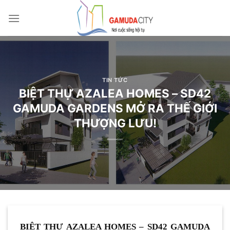
Bỏ
qua
nội
dung
TIN TỨC
BIỆT THỰ AZALEA HOMES – SD42
GAMUDA GARDENS MỞ RA THẾ GIỚI
THƯỢNG LƯU!
BIỆT THỰ AZALEA HOMES – SD42 GAMUDA