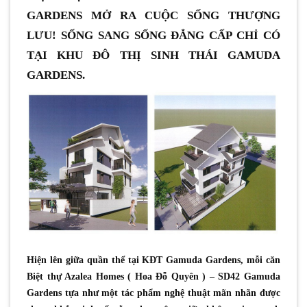
GARDENS MỞ RA CUỘC SỐNG THƯỢNG
LƯU! SỐNG SANG SỐNG ĐẲNG CẤP CHỈ CÓ
TẠI KHU ĐÔ THỊ SINH THÁI GAMUDA
GARDENS.
Hiện lên giữa quần thể tại KĐT Gamuda Gardens, mỗi căn
Biệt thự Azalea Homes ( Hoa Đỗ Quyên ) – SD42 Gamuda
Gardens tựa như một tác phẩm nghệ thuật mãn nhãn được