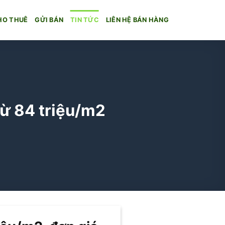
HO THUÊ
GỬI BÁN
TIN TỨC
LIÊN HỆ BÁN HÀNG
từ 84 triệu/m2