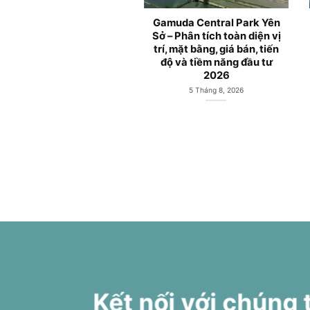
e Ambience – Dự án căn
Gamuda Central Park Yên
 cao cấp tại Hải Phòng
Sở – Phân tích toàn diện vị
 Gamuda Land Việt Nam
trí, mặt bằng, giá bán, tiến
phát triển
độ và tiềm năng đầu tư
2026
18 Tháng 10, 2025
5 Tháng 8, 2026
Kết nối với chúng 