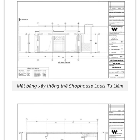
Mặt bằng xây thổng thể Shophouse Louis Từ Liêm