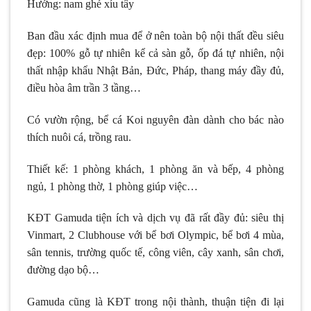
Hướng: nam ghé xíu tây
Ban đầu xác định mua để ở nên toàn bộ nội thất đều siêu
đẹp: 100% gỗ tự nhiên kể cả sàn gỗ, ốp đá tự nhiên, nội
thất nhập khẩu Nhật Bản, Đức, Pháp, thang máy đầy đủ,
điều hòa âm trần 3 tầng…
Có vườn rộng, bể cá Koi nguyên đàn dành cho bác nào
thích nuôi cá, trồng rau.
Thiết kế: 1 phòng khách, 1 phòng ăn và bếp, 4 phòng
ngủ, 1 phòng thờ, 1 phòng giúp việc…
KĐT Gamuda tiện ích và dịch vụ đã rất đầy đủ: siêu thị
Vinmart, 2 Clubhouse với bể bơi Olympic, bể bơi 4 mùa,
sân tennis, trường quốc tế, công viên, cây xanh, sân chơi,
đường dạo bộ…
Gamuda cũng là KĐT trong nội thành, thuận tiện đi lại