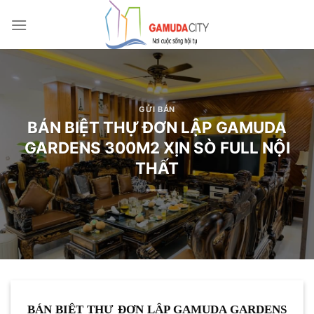
Bỏ
qua
nội
dung
GỬI BÁN
BÁN BIỆT THỰ ĐƠN LẬP GAMUDA
GARDENS 300M2 XỊN SÒ FULL NỘI
THẤT
BÁN BIỆT THỰ ĐƠN LẬP GAMUDA GARDENS