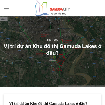
Bỏ
qua
nội
dung
TIN TỨC
Vị trí dự án Khu đô thị Gamuda Lakes ở
đâu?
Vị trí dự án Khu đô thị Gamuda Lakes ở đâu?