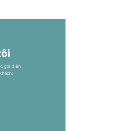
tôi
ặc gọi điện
 khách: