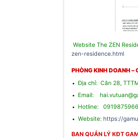
Website The ZEN Reside
zen-residence.html
PHÒNG KINH DOANH –
Địa chỉ: Căn 28, TTT
Email: hai.vutuan@
Hotline: 091987596
Website:
https://gamu
BAN QUẢN LÝ KĐT GA