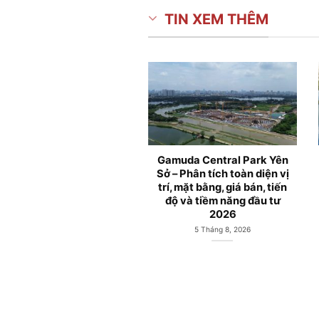
TIN XEM THÊM
Gamuda Central Park Yên
Căn hộ chung
Sở – Phân tích toàn diện vị
Central Park
trí, mặt bằng, giá bán, tiến
Yên Sở Ho
độ và tiềm năng đầu tư
6 Tháng 7
2026
5 Tháng 8, 2026