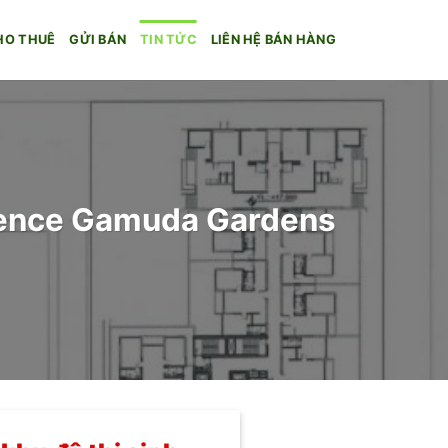
HO THUÊ
GỬI BÁN
TIN TỨC
LIÊN HỆ BÁN HÀNG
dence Gamuda Gardens