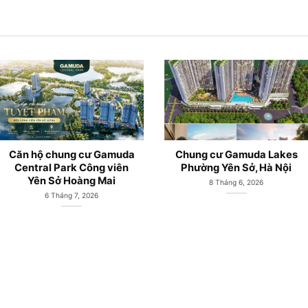
 cư Gamuda
Chung cư Gamuda Lakes
Căn hộ G
 Công viên
Phường Yên Sở, Hà Nội
Sở mở bá
àng Mai
Gam
8 Tháng 6, 2026
, 2026
1 T