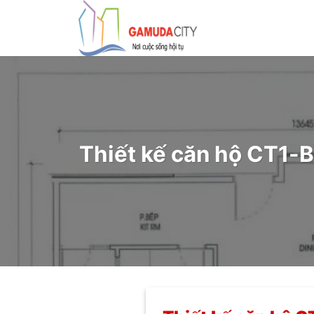
Bỏ
qua
nội
dung
Thiết kế căn hộ CT1