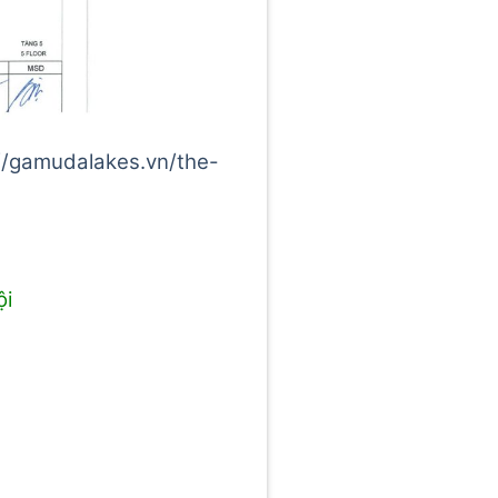
//gamudalakes.vn/the-
ội