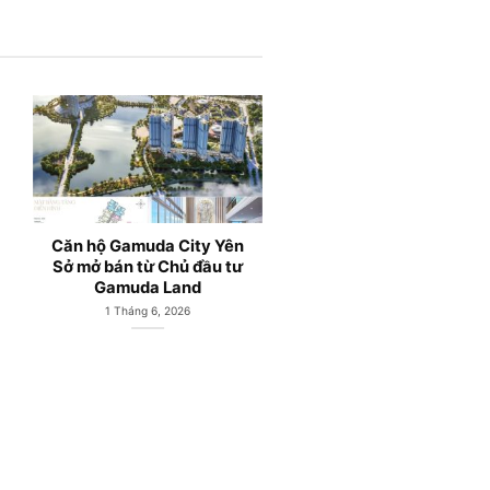
amuda City Yên
Gamuda City Hà Nội và
Căn 
n từ Chủ đầu tư
Công viên Hồ Yên Sở
Cit
uda Land
Hoàng Mai
C
háng 6, 2026
27 Tháng 5, 2026