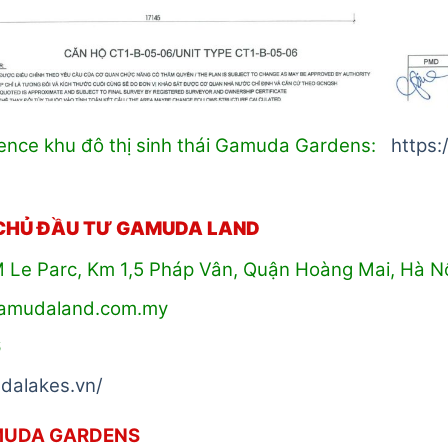
nce khu đô thị sinh thái Gamuda Gardens:
https:
 CHỦ ĐẦU TƯ GAMUDA LAND
M Le Parc, Km 1,5 Pháp Vân, Quận Hoàng Mai, Hà N
gamudaland.com.my
6
dalakes.vn/
MUDA GARDENS