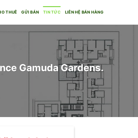
HO THUÊ
GỬI BÁN
TIN TỨC
LIÊN HỆ BÁN HÀNG
dence Gamuda Gardens.