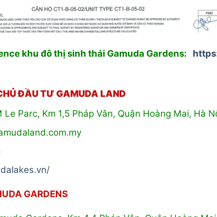
ence khu đô thị sinh thái Gamuda Gardens:
https
 CHỦ ĐẦU TƯ GAMUDA LAND
M Le Parc, Km 1,5 Pháp Vân, Quận Hoàng Mai, Hà N
gamudaland.com.my
6
dalakes.vn/
MUDA GARDENS