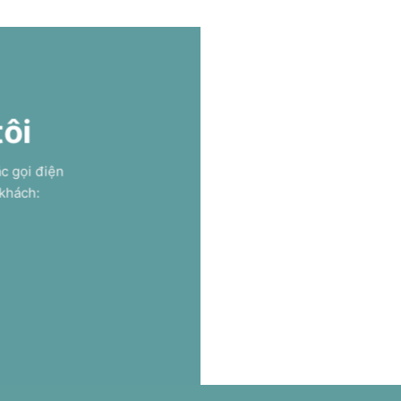
tôi
ặc gọi điện
 khách: