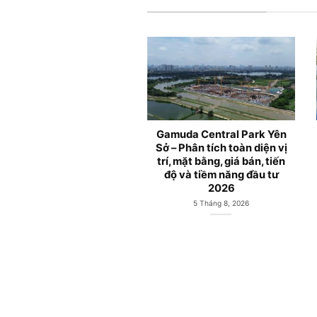
e Ambience – Dự án căn
Gamuda Central Park Yên
 cao cấp tại Hải Phòng
Sở – Phân tích toàn diện vị
 Gamuda Land Việt Nam
trí, mặt bằng, giá bán, tiến
phát triển
độ và tiềm năng đầu tư
2026
18 Tháng 10, 2025
5 Tháng 8, 2026