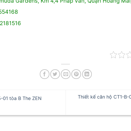
Gamuda Gardens, Km 4,4 Pháp Vân, Quận Hoàng Mai
4554168
02181516
Thiết kế căn hộ CT1-B
-01 tòa B The ZEN