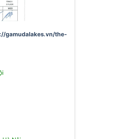
://gamudalakes.vn/the-
ội