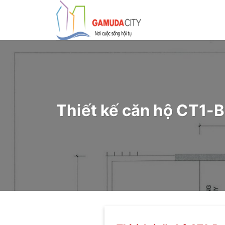
Bỏ
qua
nội
dung
Thiết kế căn hộ CT1-