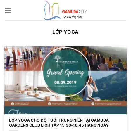
Bỏ
qua
nội
dung
LỚP YOGA
LỚP YOGA CHO ĐỘ TUỔI TRUNG NIÊN TẠI GAMUDA
GARDENS CLUB LỊCH TẬP 15.30-16.45 HÀNG NGÀY