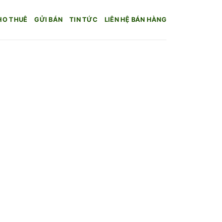
HO THUÊ
GỬI BÁN
TIN TỨC
LIÊN HỆ BÁN HÀNG