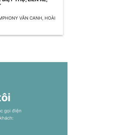
Ư
YMPHONY VÂN CANH, HOÀI
tôi
ặc gọi điện
 khách: