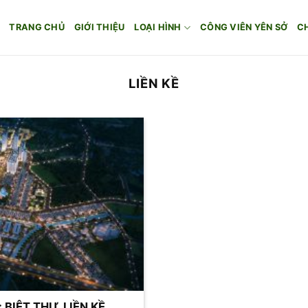
TRANG CHỦ
GIỚI THIỆU
LOẠI HÌNH
CÔNG VIÊN YÊN SỞ
C
LIỀN KỀ
IỆT THỰ, LIỀN KỀ,