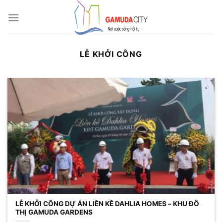
Bỏ
qua
nội
dung
LỄ KHỞI CÔNG
LỄ KHỞI CÔNG DỰ ÁN LIỀN KỀ DAHLIA HOMES – KHU ĐÔ
THỊ GAMUDA GARDENS