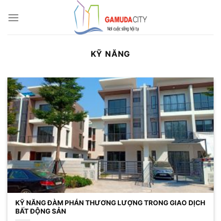
Bỏ
qua
nội
dung
KỸ NĂNG
KỸ NĂNG ĐÀM PHÁN THƯƠNG LƯỢNG TRONG GIAO DỊCH
BẤT ĐỘNG SẢN