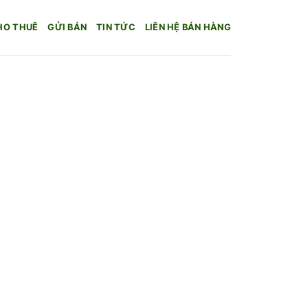
HO THUÊ
GỬI BÁN
TIN TỨC
LIÊN HỆ BÁN HÀNG