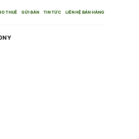
HO THUÊ
GỬI BÁN
TIN TỨC
LIÊN HỆ BÁN HÀNG
ONY