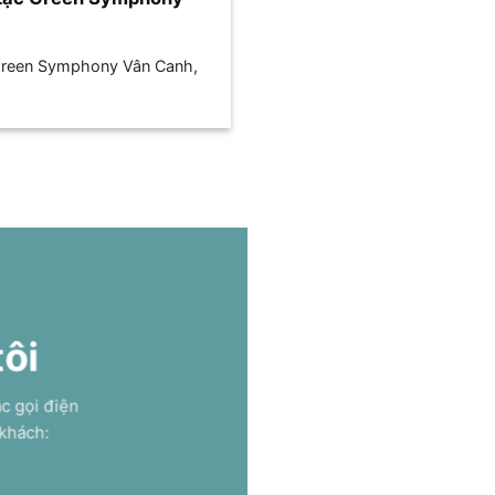
Green Symphony Vân Canh,
tôi
ặc gọi điện
 khách: