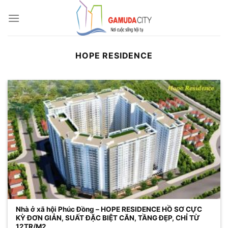
Bỏ
qua
nội
dung
HOPE RESIDENCE
Nhà ở xã hội Phúc Đồng – HOPE RESIDENCE HỒ SƠ CỰC
KỲ ĐƠN GIẢN, SUẤT ĐẶC BIỆT CĂN, TẦNG ĐẸP, CHỈ TỪ
12TR/M2