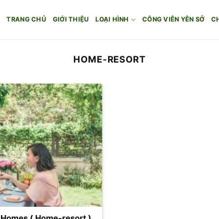
TRANG CHỦ
GIỚI THIỆU
LOẠI HÌNH
CÔNG VIÊN YÊN SỞ
C
HOME-RESORT
 Homes ( Home-resort )