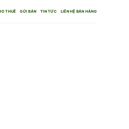
HO THUÊ
GỬI BÁN
TIN TỨC
LIÊN HỆ BÁN HÀNG