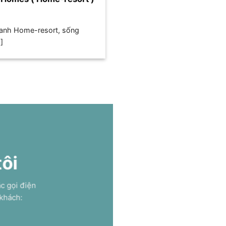
xanh Home-resort, sống
]
tôi
ặc gọi điện
 khách: