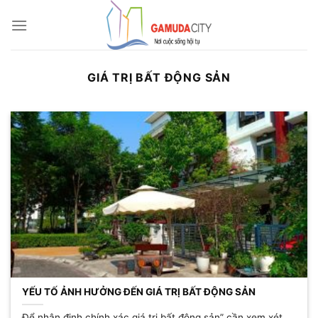
Bỏ
qua
nội
dung
GIÁ TRỊ BẤT ĐỘNG SẢN
YẾU TỐ ẢNH HƯỞNG ĐẾN GIÁ TRỊ BẤT ĐỘNG SẢN
Để nhận định chính xác giá trị bất động sản” cần xem xét