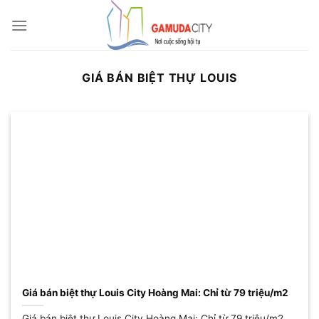
Bỏ
qua
nội
dung
GIÁ BÁN BIỆT THỰ LOUIS
Giá bán biệt thự Louis City Hoàng Mai: Chỉ từ 79 triệu/m2
Giá bán biệt thự Louis City Hoàng Mai: Chỉ từ 79 triệu/m2.