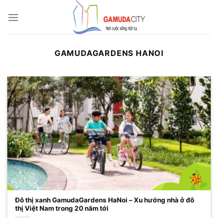
Bỏ
qua
nội
dung
GAMUDAGARDENS HANOI
Đô thị xanh GamudaGardens HaNoi – Xu hướng nhà ở đô
thị Việt Nam trong 20 năm tới