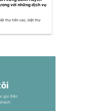
dương với những dịch vụ
ệt thự trên cao, biệt thự
tôi
ặc gọi điện
 khách: