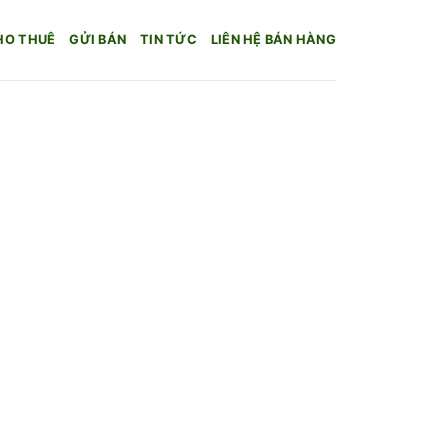
HO THUÊ
GỬI BÁN
TIN TỨC
LIÊN HỆ BÁN HÀNG