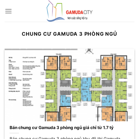
Bỏ
qua
nội
dung
CHUNG CƯ GAMUDA 3 PHÒNG NGỦ
Bán chung cư Gamuda 3 phòng ngủ giá chỉ từ 1.7 tỷ
Bán chung cư Gamuda 3 phòng ngủ khu đô thị Gamuda