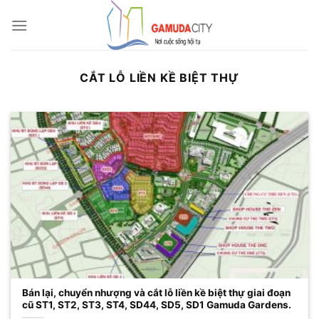
Bỏ
qua
nội
dung
CẮT LỖ LIỀN KỀ BIỆT THỰ
Bán lại, chuyển nhượng và cắt lỗ liền kề biệt thự giai đoạn
cũ ST1, ST2, ST3, ST4, SD44, SD5, SD1 Gamuda Gardens.