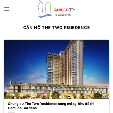
Bỏ
qua
nội
dung
CĂN HỘ THE TWO RISIEDENCE
Chung cư The Two Residence sống mở tại khu đô thị
Gamuda Gardens