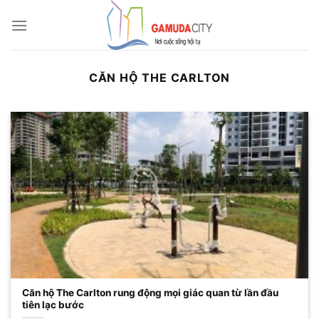
Bỏ
qua
nội
dung
CĂN HỘ THE CARLTON
Căn hộ The Carlton rung động mọi giác quan từ lần đầu
tiên lạc bước