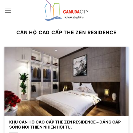
Bỏ
qua
nội
dung
CĂN HỘ CAO CẤP THE ZEN RESIDENCE
KHU CĂN HỘ CAO CẤP THE ZEN RESIDENCE – ĐẲNG CẤP
SỐNG NƠI THIÊN NHIÊN HỘI TỤ.