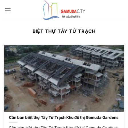
Bỏ
qua
nội
dung
BIỆT THỰ TÂY TỨ TRẠCH
Cần bán biệt thự Tây Tứ Trạch Khu đô thị Gamuda Gardens
Cần bán biệt thự Tây Tứ Trạch Khu đô thị Gamuda Gardens,