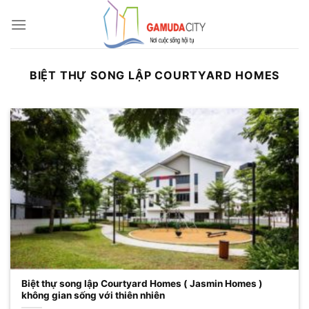
Bỏ
qua
nội
dung
BIỆT THỰ SONG LẬP COURTYARD HOMES
Biệt thự song lập Courtyard Homes ( Jasmin Homes )
không gian sống với thiên nhiên