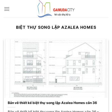
Bỏ
qua
nội
dung
BIỆT THỰ SONG LẬP AZALEA HOMES
Bản vẽ thiết kế biệt thự song lập Azalea Homes căn 36
Bản vẽ thiết kế biệt thự song lập Azalea Homes căn 36 –