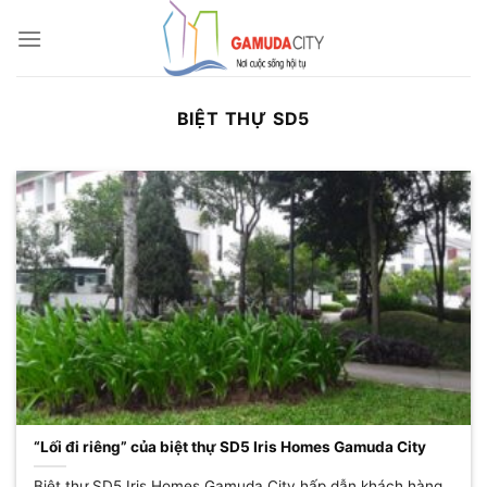
Bỏ
qua
nội
dung
BIỆT THỰ SD5
“Lối đi riêng” của biệt thự SD5 Iris Homes Gamuda City
Biệt thự SD5 Iris Homes Gamuda City hấp dẫn khách hàng