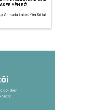
AKES YÊN SỞ
hự Gamuda Lakes Yên Sở lại
tôi
ặc gọi điện
 khách: