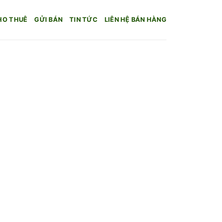
HO THUÊ
GỬI BÁN
TIN TỨC
LIÊN HỆ BÁN HÀNG