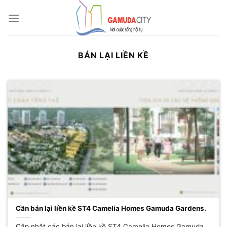
Bỏ
qua
nội
dung
BÁN LẠI LIỀN KỀ
Cần bán lại liền kề ST4 Camelia Homes Gamuda Gardens.
Cập nhật các bán lại liền kề ST4 Camelia Homes Gamuda