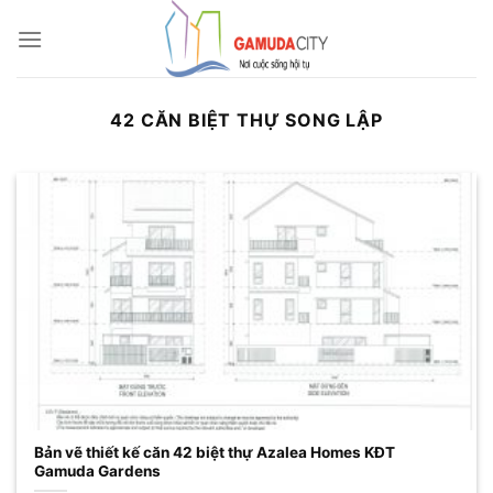
Bỏ
qua
nội
dung
42 CĂN BIỆT THỰ SONG LẬP
Bản vẽ thiết kế căn 42 biệt thự Azalea Homes KĐT
Gamuda Gardens