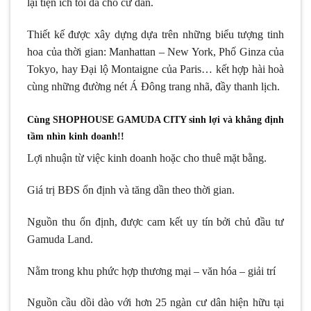
lại tiện ích tối đa cho cư dân.
Thiết kế được xây dựng dựa trên những biểu tượng tinh
hoa của thời gian: Manhattan – New York, Phố Ginza của
Tokyo, hay Đại lộ Montaigne của Paris… kết hợp hài hoà
cùng những đường nét Á Đông trang nhã, đầy thanh lịch.
Cùng SHOPHOUSE GAMUDA CITY sinh lợi và khẳng định
tầm nhìn kinh doanh!!
Lợi nhuận từ việc kinh doanh hoặc cho thuê mặt bằng.
Giá trị BĐS ổn định và tăng dần theo thời gian.
Nguồn thu ổn định, được cam kết uy tín bởi chủ đầu tư
Gamuda Land.
Nằm trong khu phức hợp thương mại – văn hóa – giải trí
Nguồn cầu dồi dào với hơn 25 ngàn cư dân hiện hữu tại