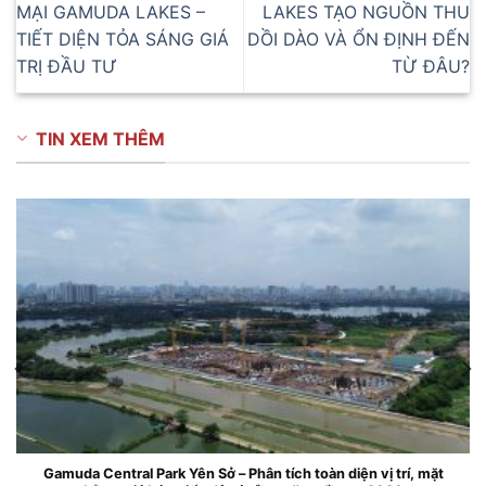
MẠI GAMUDA LAKES –
LAKES TẠO NGUỒN THU
TIẾT DIỆN TỎA SÁNG GIÁ
DỒI DÀO VÀ ỔN ĐỊNH ĐẾN
TRỊ ĐẦU TƯ
TỪ ĐÂU?
TIN XEM THÊM
muda Central Park Yên Sở – Phân tích toàn diện vị trí, mặt
Căn 