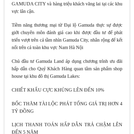
GAMUDA CITY và hàng triệu khách vãng lai tại các khu
vực lân cận.
Tiềm năng thương mại từ Đại lộ Gamuda thực sự được
giới chuyên môn đánh giá cao khi được đầu tư để phát
triển vượt trên cả tầm nhìn Gamuda City, nhân rộng để kết
nối trên cả toàn khu vực Nam Hà Nội
Chủ đầu tư Gamuda Land áp dụng chương trình ưu đãi
hấp dẫn cho Quý Khách Hàng quan tâm sản phẩm shop
house tại khu đô thị Gamuda Lakes:
CHIẾT KHẤU CỰC KHỦNG LÊN ĐẾN 10%
BỐC THĂM TÀI LỘC PHÁT TỔNG GIÁ TRỊ HƠN 4
TỶ ĐỒNG
LỊCH THANH TOÁN HẤP DẪN TRẢ CHẬM LÊN
ĐẾN 5 NĂM