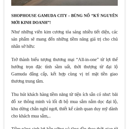
SHOPHOUSE GAMUDA CITY – BÙNG NỔ “KỶ NGUYÊN
MỚI KINH DOANH”!
Như những viên kim cương tỏa sáng nhiều tiết diện, các
sản phẩm sẽ mang đến những tiềm năng giá trị cho chủ
nhân sở hữu:
Trở thành biểu tượng thương mại “All-in-one” từ lợi thế
hưởng trọn đặc tính sầm uất, thời thượng từ đại lộ
Gamuda đẳng cấp, kết hợp cùng vị trí mặt tiền giao
thương trung tâm.
Thu hút khách hàng tiềm năng từ tiện ích sẵn có như: bãi
đỗ xe thông minh và lối đi bộ mua sắm nằm dọc đại lộ,
khu dừng chân nghỉ ngơi, thiết kế cảnh quan duy mỹ dành
cho khách mua sắm,..
Tiềm năng sinh lợi bền vững và tăng dần theo thời gian từ