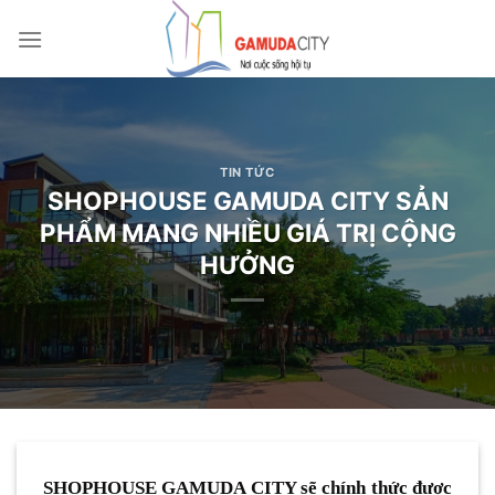
Bỏ
qua
nội
dung
TIN TỨC
SHOPHOUSE GAMUDA CITY SẢN
PHẨM MANG NHIỀU GIÁ TRỊ CỘNG
HƯỞNG
SHOPHOUSE GAMUDA CITY sẽ chính thức được