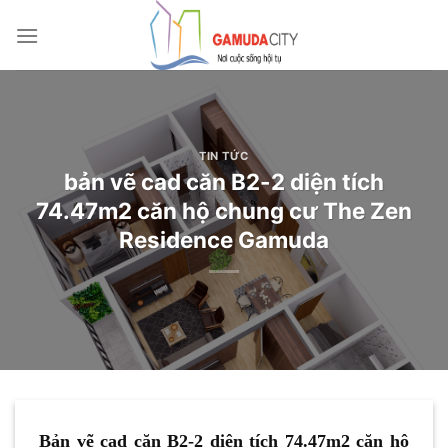
Bỏ
qua
nội
dung
TIN TỨC
bản vẽ cad căn B2-2 diện tích
74.47m2 căn hộ chung cư The Zen
Residence Gamuda
Bản vẽ cad căn B2-2 diện tích 74.47m2 căn hộ